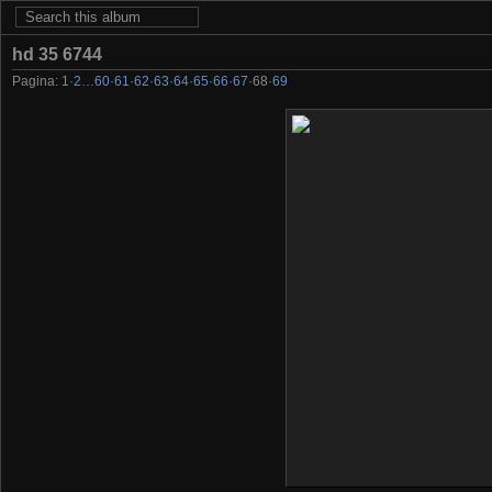
hd 35 6744
Pagina:
1
·
2
…
60
·
61
·
62
·
63
·
64
·
65
·
66
·
67
·
68
·
69