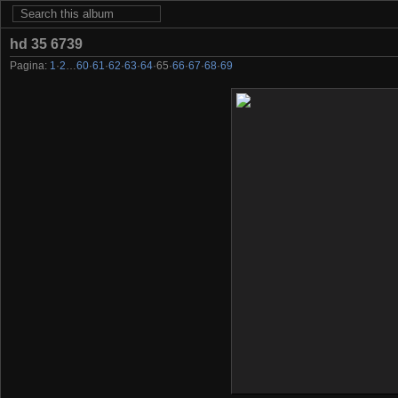
hd 35 6739
Pagina:
1
·
2
…
60
·
61
·
62
·
63
·
64
·
65
·
66
·
67
·
68
·
69