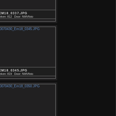
EM18_0337.JPG
eken: 812
Door: NWVfoto
EM18_0345.JPG
eken: 819
Door: NWVfoto