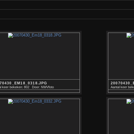
70430_EM18_0318.JPG
20070430_
l keer bekeken: 802
Door: NWVfoto
Aantal keer bek