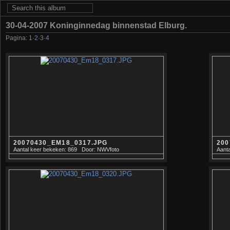
30-04-2007 Koninginnedag binnenstad Elburg.
Pagina:
1
·
2
·
3
·
4
20070430_EM18_0317.JPG
200
Aantal keer bekeken: 869
Door: NWVfoto
Aanta