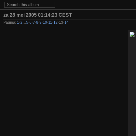
za 28 mei 2005 01:14:23 CEST
Pagina:
1
·
2
…
5
·
6
·
7
·
8
·
9
·
10
·
11
·
12
·
13
·
14