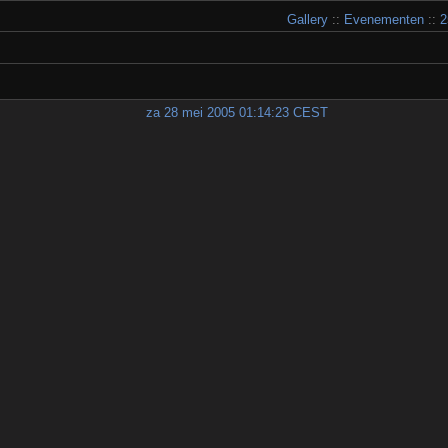
Gallery
::
Evenementen
::
2