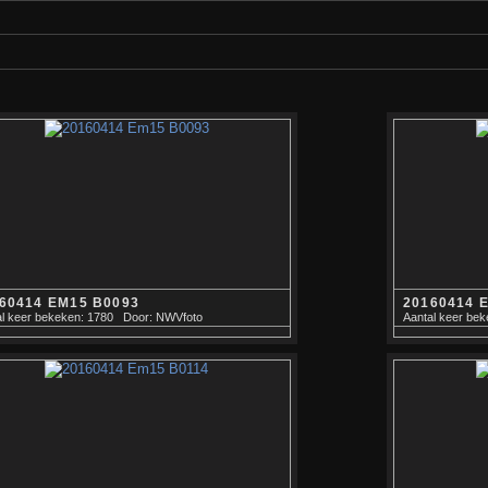
60414 EM15 B0093
20160414 
l keer bekeken: 1780
Door: NWVfoto
Aantal keer bek