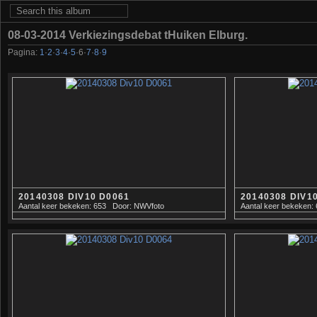
08-03-2014 Verkiezingsdebat tHuiken Elburg.
Pagina:
1
·
2
·
3
·
4
·
5
·
6
·
7
·
8
·
9
20140308 DIV10 D0061
20140308 DIV1
Aantal keer bekeken: 653
Door: NWVfoto
Aantal keer bekeken: