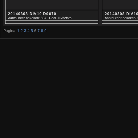
20140308 DIV10 D0070
20140308 DIV1
Aantal keer bekeken: 604
Door: NWVfoto
Aantal keer bekeken: 
Pagina:
1
·
2
·
3
·
4
·
5
·
6
·
7
·
8
·
9